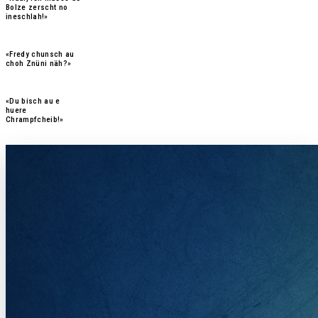
Bolze zerscht no
ineschlah!»
«Fredy chunsch au
choh Znüni näh?»
«Du bisch au e
huere
Chrampfcheib!
»