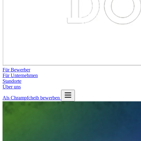
Für Bewerber
Für Unternehmen
Standorte
Über uns
Als Chrampfcheib bewerben