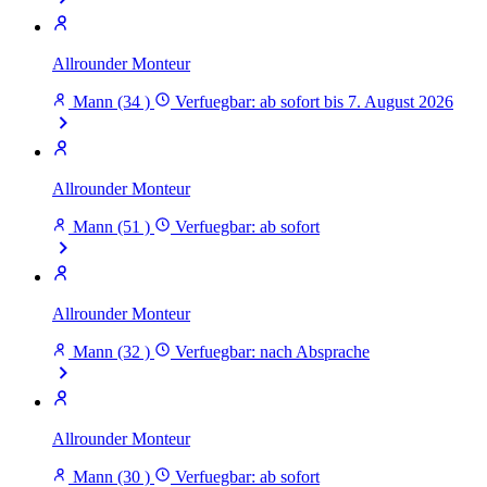
Allrounder Monteur
Mann (34 )
Verfuegbar: ab sofort bis 7. August 2026
Allrounder Monteur
Mann (51 )
Verfuegbar: ab sofort
Allrounder Monteur
Mann (32 )
Verfuegbar: nach Absprache
Allrounder Monteur
Mann (30 )
Verfuegbar: ab sofort