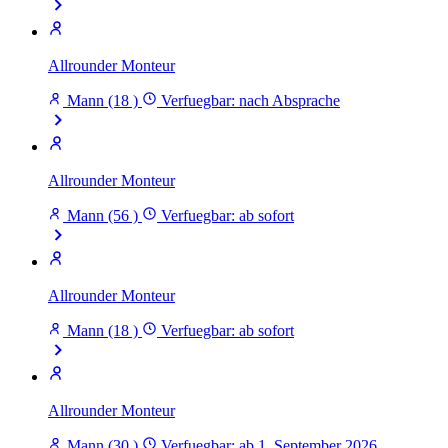
Allrounder Monteur
Mann (18 )
Verfuegbar: nach Absprache
Allrounder Monteur
Mann (56 )
Verfuegbar: ab sofort
Allrounder Monteur
Mann (18 )
Verfuegbar: ab sofort
Allrounder Monteur
Mann (30 )
Verfuegbar: ab 1. September 2026