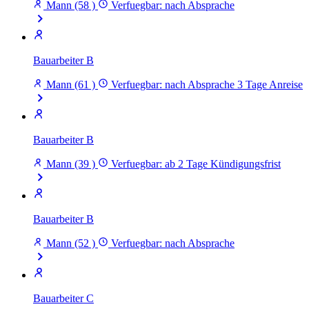
Mann (58 )
Verfuegbar: nach Absprache
Bauarbeiter B
Mann (61 )
Verfuegbar: nach Absprache 3 Tage Anreise
Bauarbeiter B
Mann (39 )
Verfuegbar: ab 2 Tage Kündigungsfrist
Bauarbeiter B
Mann (52 )
Verfuegbar: nach Absprache
Bauarbeiter C