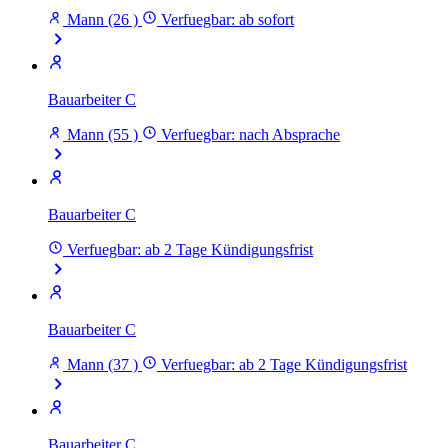
Mann (26 )
Verfuegbar: ab sofort
Bauarbeiter C
Mann (55 )
Verfuegbar: nach Absprache
Bauarbeiter C
Verfuegbar: ab 2 Tage Kündigungsfrist
Bauarbeiter C
Mann (37 )
Verfuegbar: ab 2 Tage Kündigungsfrist
Bauarbeiter C