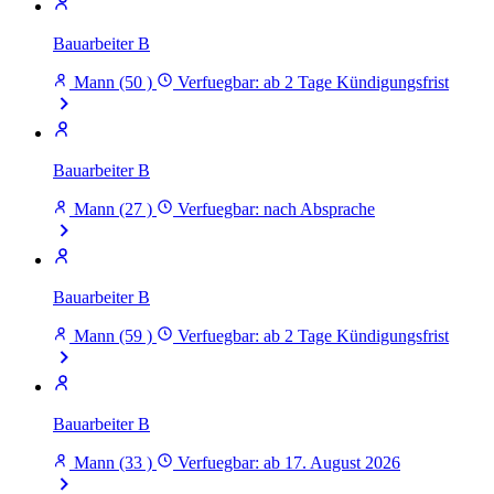
Bauarbeiter B
Mann (50 )
Verfuegbar: ab 2 Tage Kündigungsfrist
Bauarbeiter B
Mann (27 )
Verfuegbar: nach Absprache
Bauarbeiter B
Mann (59 )
Verfuegbar: ab 2 Tage Kündigungsfrist
Bauarbeiter B
Mann (33 )
Verfuegbar: ab 17. August 2026