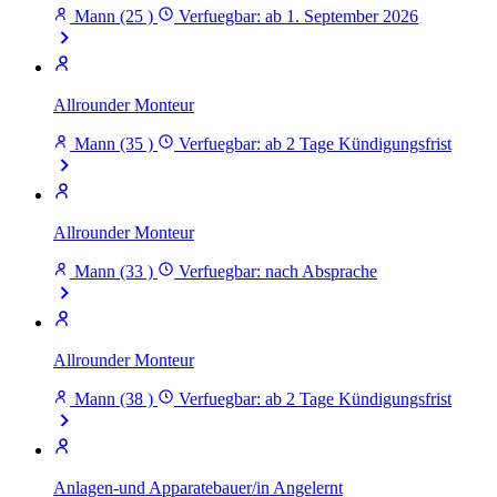
Mann (25 )
Verfuegbar: ab 1. September 2026
Allrounder Monteur
Mann (35 )
Verfuegbar: ab 2 Tage Kündigungsfrist
Allrounder Monteur
Mann (33 )
Verfuegbar: nach Absprache
Allrounder Monteur
Mann (38 )
Verfuegbar: ab 2 Tage Kündigungsfrist
Anlagen-und Apparatebauer/in Angelernt