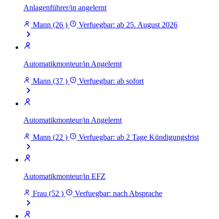
Anlagenführer/in angelernt
Mann (26 )
Verfuegbar: ab 25. August 2026
Automatikmonteur/in Angelernt
Mann (37 )
Verfuegbar: ab sofort
Automatikmonteur/in Angelernt
Mann (22 )
Verfuegbar: ab 2 Tage Kündigungsfrist
Automatikmonteur/in EFZ
Frau (52 )
Verfuegbar: nach Absprache