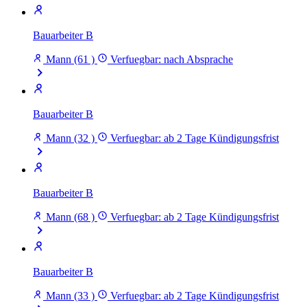
Bauarbeiter B
Mann (61 )
Verfuegbar: nach Absprache
Bauarbeiter B
Mann (32 )
Verfuegbar: ab 2 Tage Kündigungsfrist
Bauarbeiter B
Mann (68 )
Verfuegbar: ab 2 Tage Kündigungsfrist
Bauarbeiter B
Mann (33 )
Verfuegbar: ab 2 Tage Kündigungsfrist