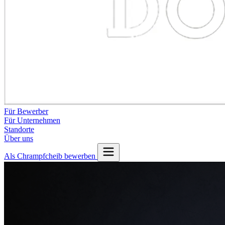
Für Bewerber
Für Unternehmen
Standorte
Über uns
Als Chrampfcheib bewerben