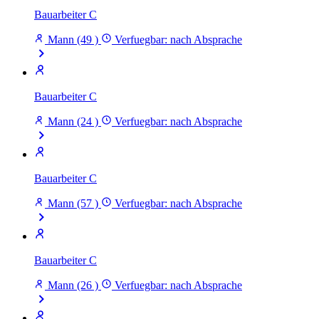
Bauarbeiter C
Mann (49 )
Verfuegbar: nach Absprache
Bauarbeiter C
Mann (24 )
Verfuegbar: nach Absprache
Bauarbeiter C
Mann (57 )
Verfuegbar: nach Absprache
Bauarbeiter C
Mann (26 )
Verfuegbar: nach Absprache