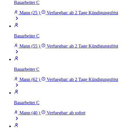
Bauarbeiter C
Mann (25 )
Verfuegbar: ab 2 Tage Kündigungsfrist
Bauarbeiter C
Mann (55 )
Verfuegbar: ab 2 Tage Kündigungsfrist
Bauarbeiter C
Mann (62 )
Verfuegbar: ab 2 Tage Kündigungsfrist
Bauarbeiter C
Mann (40 )
Verfuegbar: ab sofort