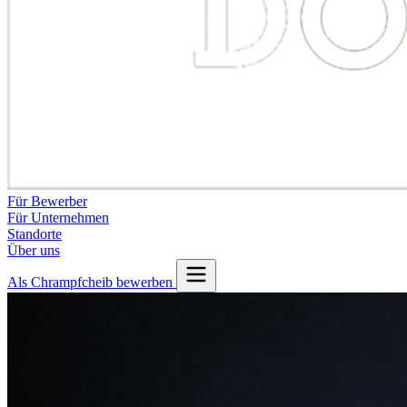
Für Bewerber
Für Unternehmen
Standorte
Über uns
Als Chrampfcheib bewerben