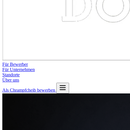
Für Bewerber
Für Unternehmen
Standorte
Über uns
Als Chrampfcheib bewerben