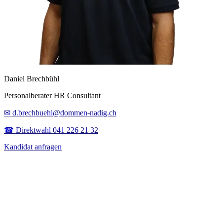
Daniel Brechbühl
Personalberater HR Consultant
✉ d.brechbuehl@dommen-nadig.ch
☎ Direktwahl 041 226 21 32
Kandidat anfragen