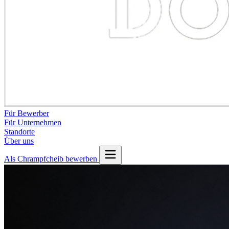
Für Bewerber
Für Unternehmen
Standorte
Über uns
Als Chrampfcheib bewerben