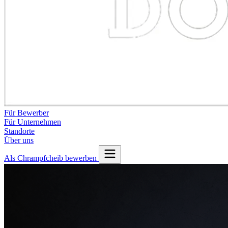
Für Bewerber
Für Unternehmen
Standorte
Über uns
Als Chrampfcheib bewerben