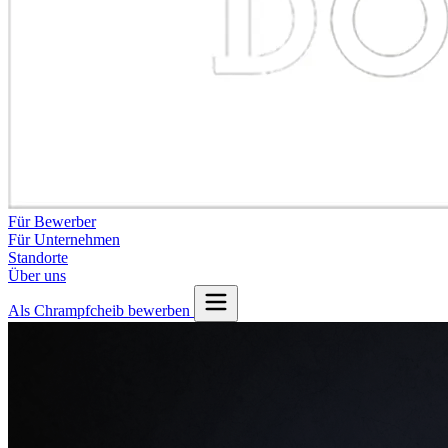
Für Bewerber
Für Unternehmen
Standorte
Über uns
Als Chrampfcheib bewerben