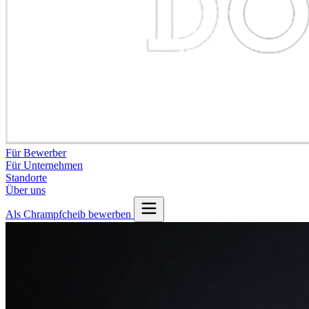
Für Bewerber
Für Unternehmen
Standorte
Über uns
Als Chrampfcheib bewerben