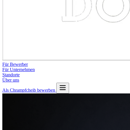
Für Bewerber
Für Unternehmen
Standorte
Über uns
Als Chrampfcheib bewerben