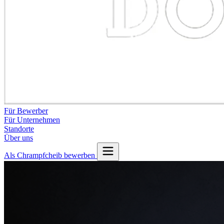
Für Bewerber
Für Unternehmen
Standorte
Über uns
Als Chrampfcheib bewerben