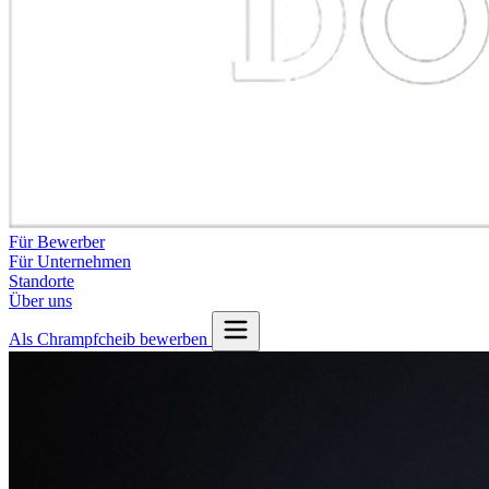
Für Bewerber
Für Unternehmen
Standorte
Über uns
Als Chrampfcheib bewerben