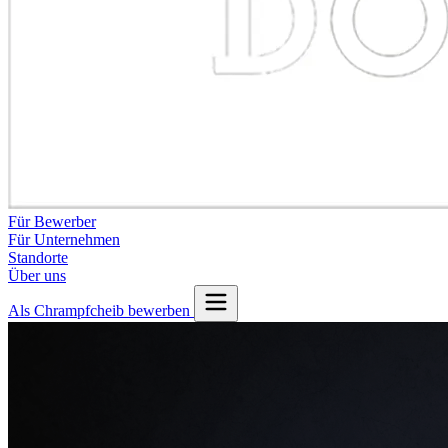
Für Bewerber
Für Unternehmen
Standorte
Über uns
Als Chrampfcheib bewerben