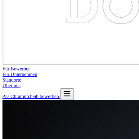
Für Bewerber
Für Unternehmen
Standorte
Über uns
Als Chrampfcheib bewerben