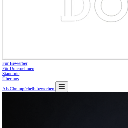
Für Bewerber
Für Unternehmen
Standorte
Über uns
Als Chrampfcheib bewerben