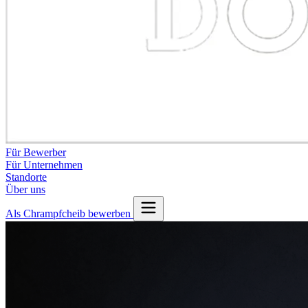
Für Bewerber
Für Unternehmen
Standorte
Über uns
Als Chrampfcheib bewerben