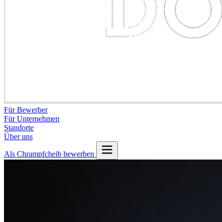
Für Bewerber
Für Unternehmen
Standorte
Über uns
Als Chrampfcheib bewerben