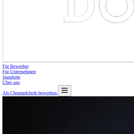
Für Bewerber
Für Unternehmen
Standorte
Über uns
Als Chrampfcheib bewerben