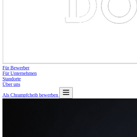
Für Bewerber
Für Unternehmen
Standorte
Über uns
Als Chrampfcheib bewerben