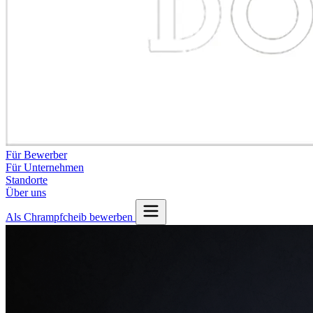
Für Bewerber
Für Unternehmen
Standorte
Über uns
Als Chrampfcheib bewerben