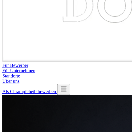
Für Bewerber
Für Unternehmen
Standorte
Über uns
Als Chrampfcheib bewerben