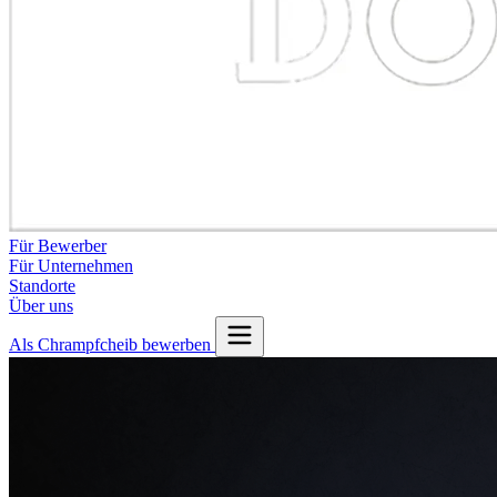
Für Bewerber
Für Unternehmen
Standorte
Über uns
Als Chrampfcheib bewerben