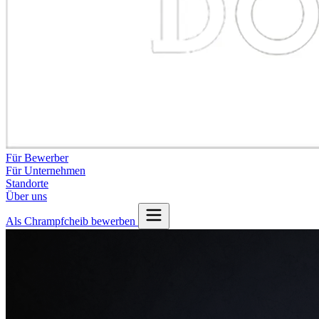
Für Bewerber
Für Unternehmen
Standorte
Über uns
Als Chrampfcheib bewerben