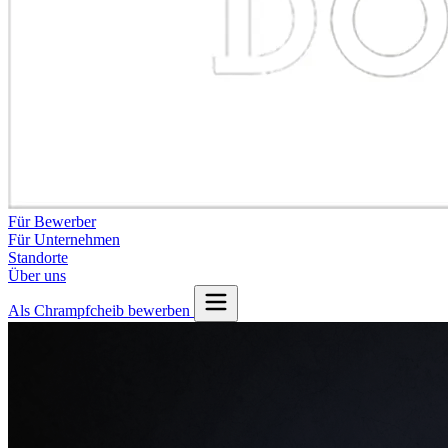
Für Bewerber
Für Unternehmen
Standorte
Über uns
Als Chrampfcheib bewerben