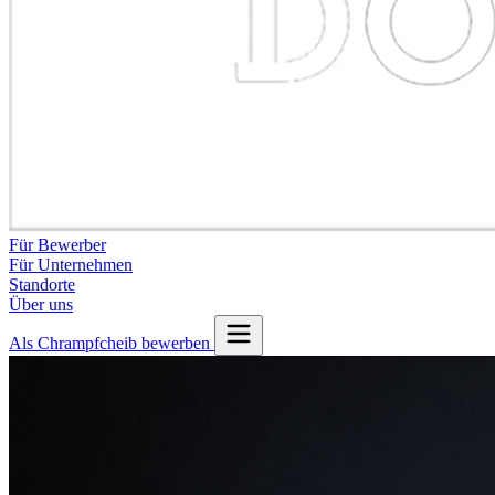
Für Bewerber
Für Unternehmen
Standorte
Über uns
Als Chrampfcheib bewerben