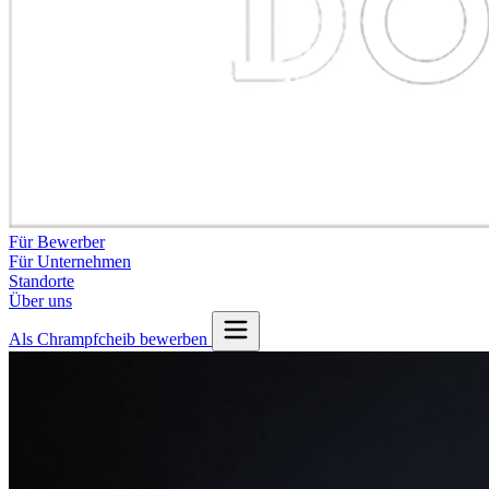
Für Bewerber
Für Unternehmen
Standorte
Über uns
Als Chrampfcheib bewerben