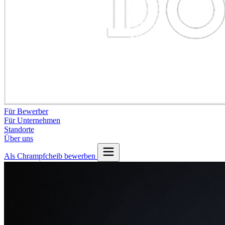
Für Bewerber
Für Unternehmen
Standorte
Über uns
Als Chrampfcheib bewerben