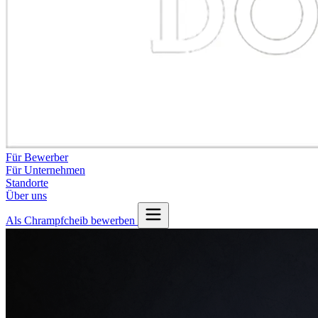
Für Bewerber
Für Unternehmen
Standorte
Über uns
Als Chrampfcheib bewerben