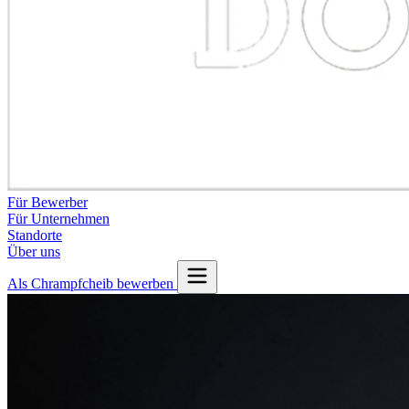
Für Bewerber
Für Unternehmen
Standorte
Über uns
Als Chrampfcheib bewerben