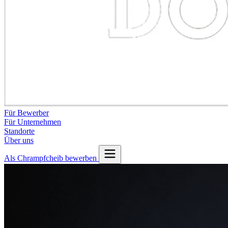
Für Bewerber
Für Unternehmen
Standorte
Über uns
Als Chrampfcheib bewerben