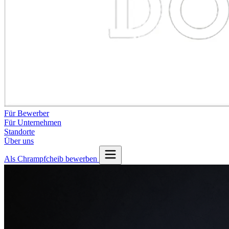
Für Bewerber
Für Unternehmen
Standorte
Über uns
Als Chrampfcheib bewerben