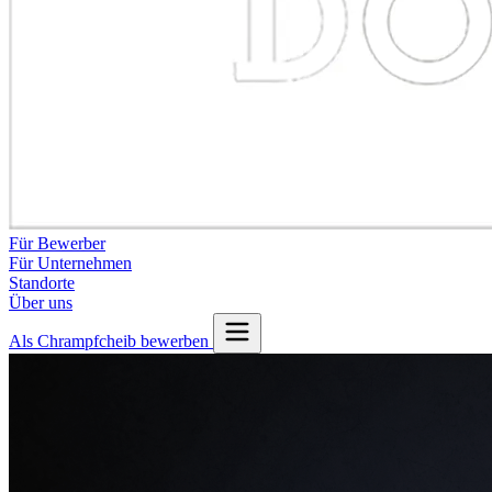
Für Bewerber
Für Unternehmen
Standorte
Über uns
Als Chrampfcheib bewerben