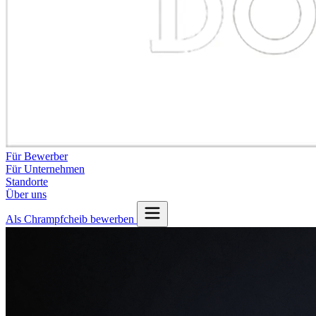
Für Bewerber
Für Unternehmen
Standorte
Über uns
Als Chrampfcheib bewerben