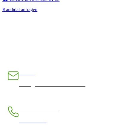
Kandidat anfragen
E-Mail
INFO@CHRAMPFCHEIBE.CH
Telefon kostenlos
0800 390 390