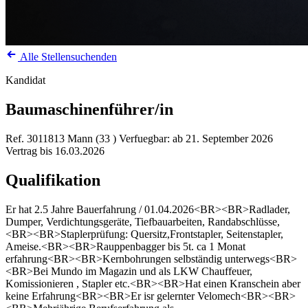
Alle Stellensuchenden
Kandidat
Baumaschinenführer/in
Ref. 3011813
Mann (33 )
Verfuegbar: ab 21. September 2026
Vertrag bis 16.03.2026
Qualifikation
Er hat 2.5 Jahre Bauerfahrung / 01.04.2026<BR><BR>Radlader,
Dumper, Verdichtungsgeräte, Tiefbauarbeiten, Randabschlüsse,
<BR><BR>Staplerprüfung: Quersitz,Frontstapler, Seitenstapler,
Ameise.<BR><BR>Rauppenbagger bis 5t. ca 1 Monat
erfahrung<BR><BR>Kernbohrungen selbständig unterwegs<BR>
<BR>Bei Mundo im Magazin und als LKW Chauffeuer,
Komissionieren , Stapler etc.<BR><BR>Hat einen Kranschein aber
keine Erfahrung<BR><BR>Er isr gelernter Velomech<BR><BR>