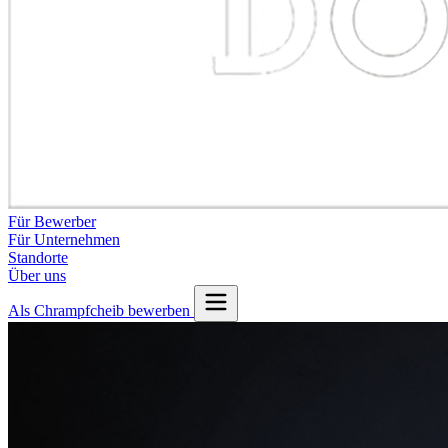
Für Bewerber
Für Unternehmen
Standorte
Über uns
Als Chrampfcheib bewerben