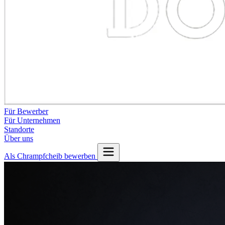
Für Bewerber
Für Unternehmen
Standorte
Über uns
Als Chrampfcheib bewerben