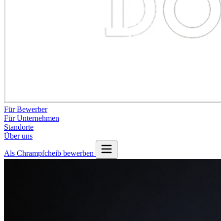
Für Bewerber
Für Unternehmen
Standorte
Über uns
Als Chrampfcheib bewerben