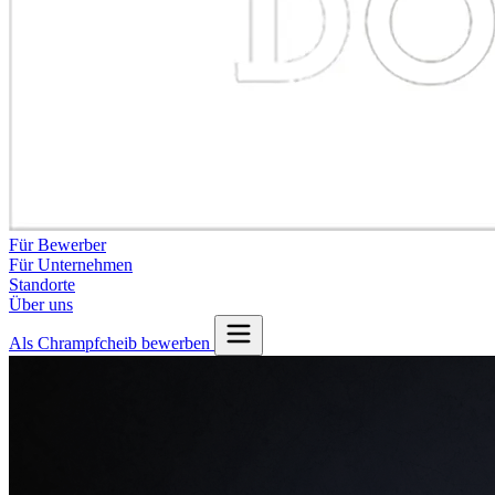
Für Bewerber
Für Unternehmen
Standorte
Über uns
Als Chrampfcheib bewerben