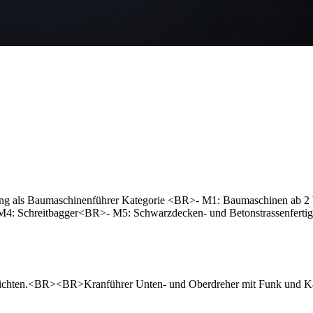
ng als Baumaschinenführer Kategorie <BR>- M1: Baumaschinen ab 2 
M4: Schreitbagger<BR>- M5: Schwarzdecken- und Betonstrassenferti
rdichten.<BR><BR>Kranführer Unten- und Oberdreher mit Funk und K