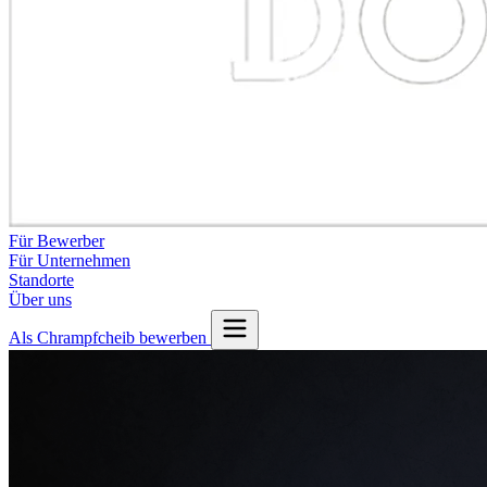
Für Bewerber
Für Unternehmen
Standorte
Über uns
Als Chrampfcheib bewerben