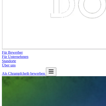
Für Bewerber
Für Unternehmen
Standorte
Über uns
Als Chrampfcheib bewerben