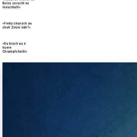
Bolze zerscht no
ineschlah!»
«Fredy chunsch au
choh Znüni näh?»
«Du bisch au e
huere
Chrampfcheib!
»