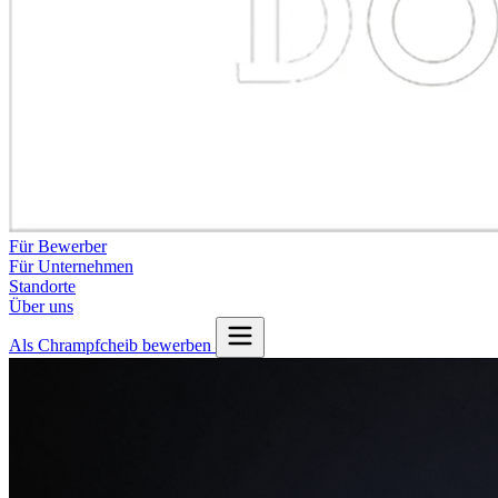
Für Bewerber
Für Unternehmen
Standorte
Über uns
Als Chrampfcheib bewerben