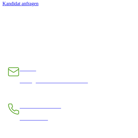
Kandidat anfragen
E-Mail
INFO@CHRAMPFCHEIBE.CH
Telefon kostenlos
0800 390 390