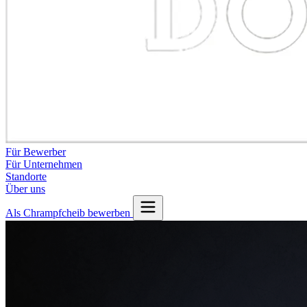
Für Bewerber
Für Unternehmen
Standorte
Über uns
Als Chrampfcheib bewerben