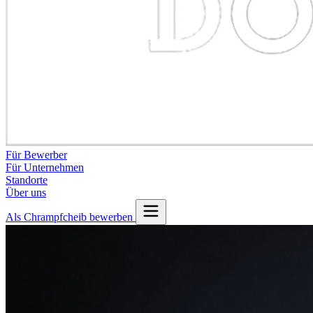
Für Bewerber
Für Unternehmen
Standorte
Über uns
Als Chrampfcheib bewerben