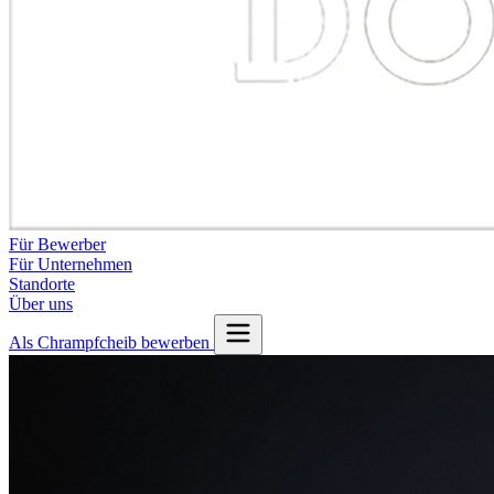
Für Bewerber
Für Unternehmen
Standorte
Über uns
Als Chrampfcheib bewerben