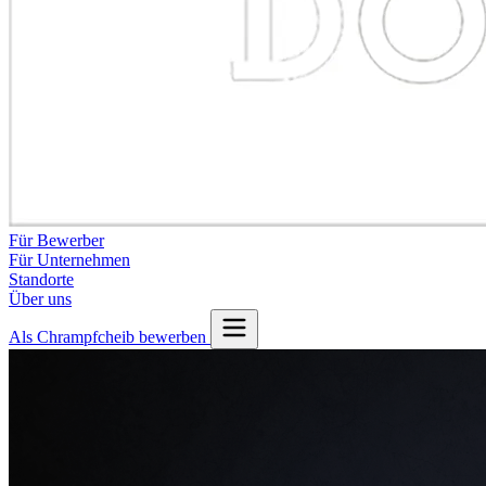
Für Bewerber
Für Unternehmen
Standorte
Über uns
Als Chrampfcheib bewerben