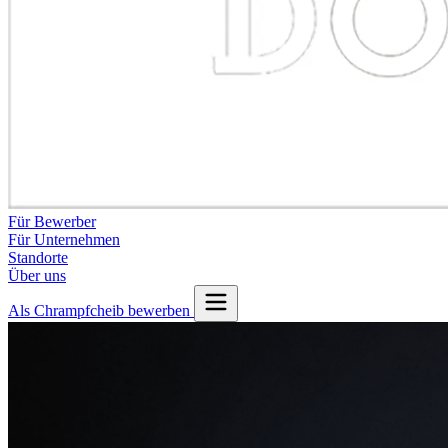
Für Bewerber
Für Unternehmen
Standorte
Über uns
Als Chrampfcheib bewerben