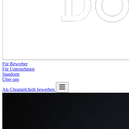
Für Bewerber
Für Unternehmen
Standorte
Über uns
Als Chrampfcheib bewerben