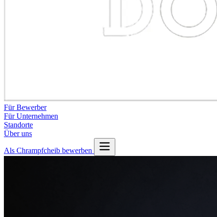
Für Bewerber
Für Unternehmen
Standorte
Über uns
Als Chrampfcheib bewerben