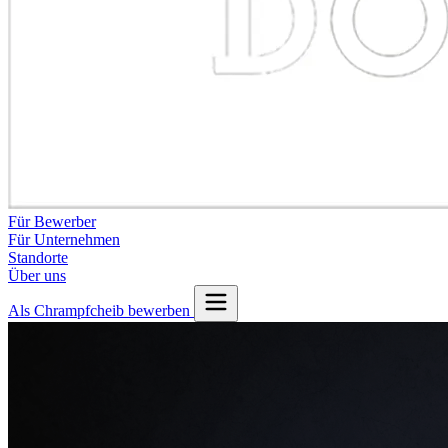
Für Bewerber
Für Unternehmen
Standorte
Über uns
Als Chrampfcheib bewerben