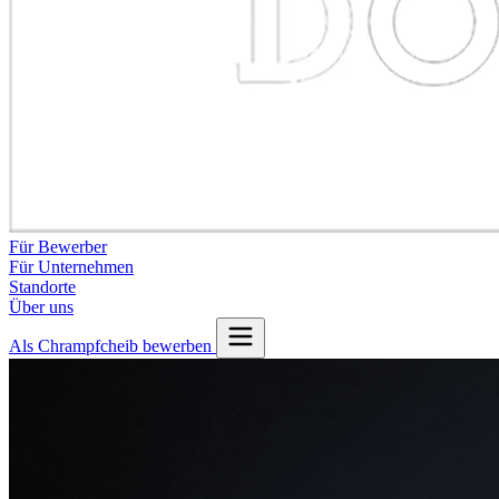
Für Bewerber
Für Unternehmen
Standorte
Über uns
Als Chrampfcheib bewerben