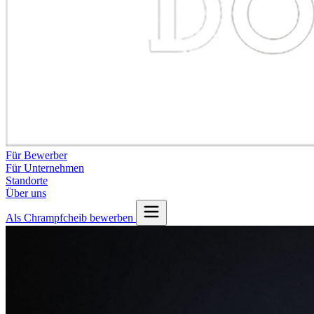
Für Bewerber
Für Unternehmen
Standorte
Über uns
Als Chrampfcheib bewerben