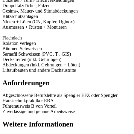
Lukarnen- Turm- Blechverkleidungen
Doppelfalzdächer, Falzen
Gesims-, Mauer- und Stirnabdeckungen
Blitzschutzanlagen
Nieten + Löten (CN, Kupfer, Uginox)
Ausmessen + Rüsten + Montieren
Flachdach
Isolation verlegen
Bitumen Schweissen
Sarnafil Schweissen (PVC, T , GIS)
Deckstreifen (inkl. Gehrungen)
Abdeckungen (inkl. Gehrungen + Löten)
Liftaufbauten und andere Dachaustritte
Anforderungen
Abgeschlossene Berufslehre als Spengler EFZ oder Spengler
Haustechnikpraktiker EBA
Führerausweis B von Vorteil
Zuverlässige und genaue Arbeitsweise
Weitere Informationen