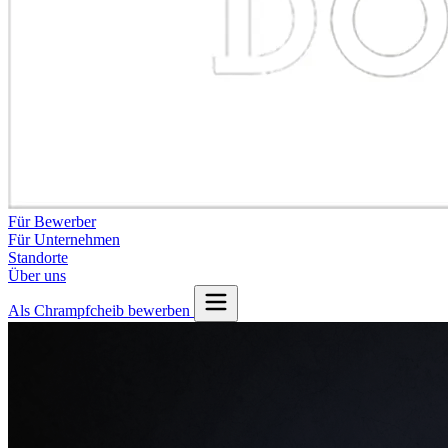
Für Bewerber
Für Unternehmen
Standorte
Über uns
Als Chrampfcheib bewerben